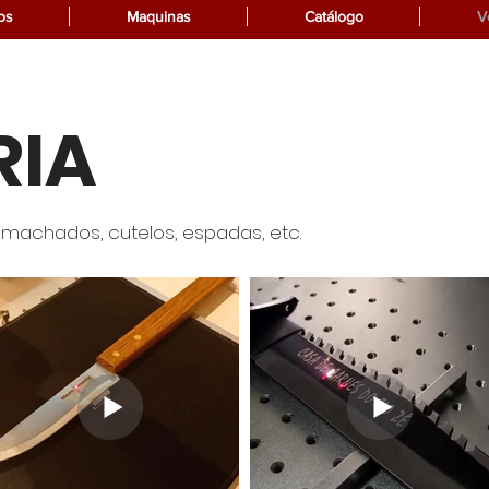
os
Maquinas
Catálogo
V
RIA
 machados, cutelos, espadas, etc.