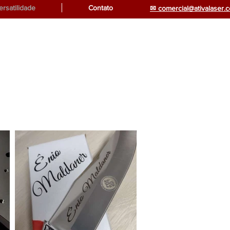
ersatilidade
Contato
✉ comercial@ativalaser.