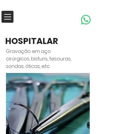
✉ comercial@ativalaser.com.br
(15) 99778-3604
HOSPITALAR
Gravação em aço
cirúrgicos, bisturis, tesouras,
sondas, óticas, etc.